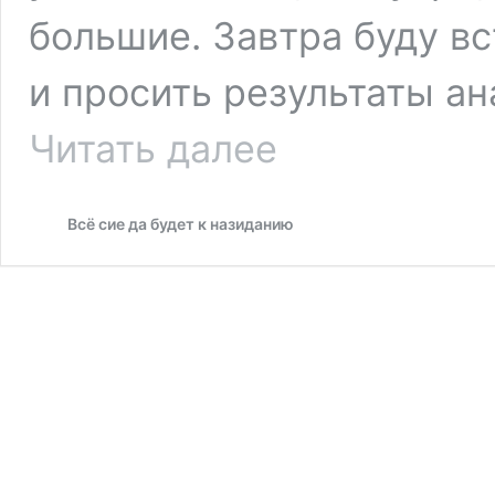
большие. Завтра буду в
и просить результаты ан
Веня.
Читать далее
Маленького
Веню
переехал
Всё сие да будет к назиданию
автомобиль.
Нужна
помощь.