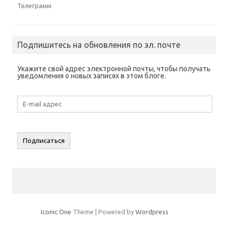
а
Телеграмм
е
т
с
я
в
н
о
Подпишитесь на обновления по эл. почте
в
о
м
о
Укажите свой адрес электронной почты, чтобы получать
к
уведомления о новых записях в этом блоге.
н
е
)
E-
mail
адрес
Подписаться
Iconic One
Theme | Powered by
Wordpress