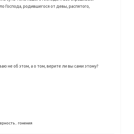
о Господа, родившегося от девы, распятого,
иваю не об этом, а о том, верите ли вы сами этому?
ерность
,
гонения