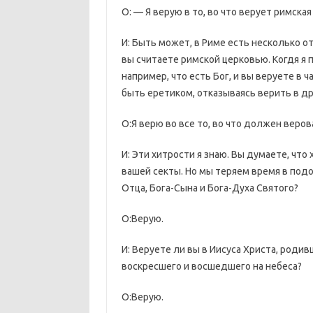
О: — Я верую в то, во что верует римская
И: Быть может, в Риме есть несколько 
вы считаете римской церковью. Когдя я п
например, что есть Бог, и вы веруете в 
быть еретиком, отказываясь верить в д
О:Я верю во все то, во что должен веров
И: Эти хитрости я знаю. Вы думаете, чт
вашей секты. Но мы теряем время в подо
Отца, Бога-Сына и Бога-Духа Святого?
О:Верую.
И: Веруете ли вы в Иисуса Христа, роди
воскресшего и восшедшего на небеса?
О:Верую.