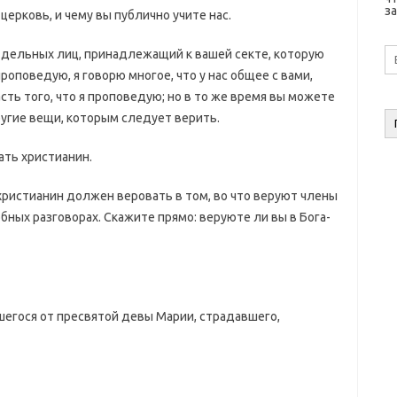
за
 церковь, и чему вы публично учите нас.
E-
отдельных лиц, принадлежащий к вашей секте, которую
ma
роповедую, я говорю многое, что у нас общее с вами,
а
часть того, что я проповедую; но в то же время вы можете
ругие вещи, которым следует верить.
ать христианин.
о христианин должен веровать в том, во что веруют члены
бных разговорах. Скажите прямо: веруюте ли вы в Бога-
вшегося от пресвятой девы Марии, страдавшего,