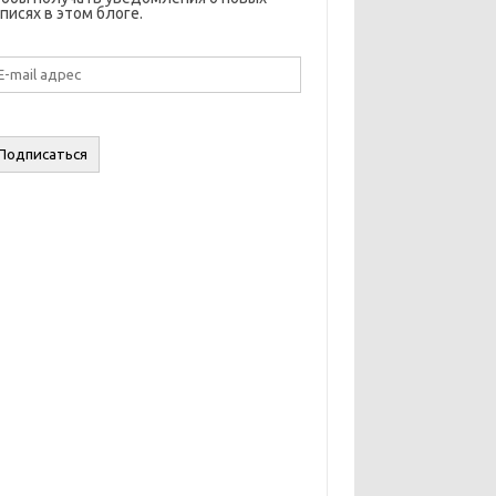
писях в этом блоге.
il
дрес
Подписаться