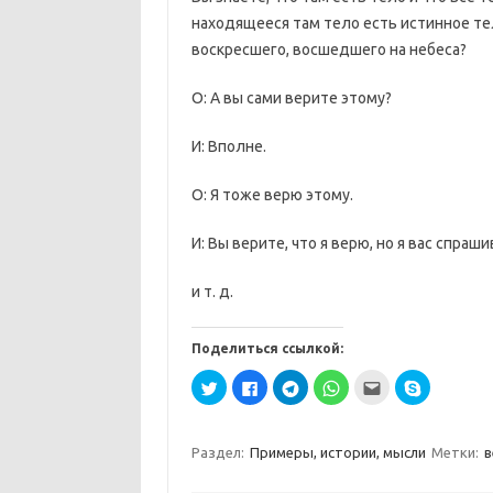
находящееся там тело есть истинное тел
воскресшего, восшедшего на небеса?
О: А вы сами верите этому?
И: Вполне.
О: Я тоже верю этому.
И: Вы верите, что я верю, но я вас спраш
и т. д.
Поделиться ссылкой:
Н
Н
Н
Н
П
Н
а
а
а
а
о
а
ж
ж
ж
ж
с
ж
м
м
м
м
л
м
и
и
и
и
а
и
т
т
т
т
т
т
Раздел:
Примеры, истории, мысли
Метки:
в
е
е
е
е
ь
е
,
з
,
,
э
,
ч
д
ч
ч
т
ч