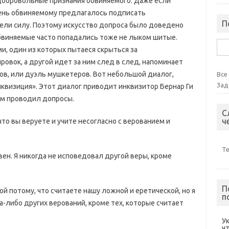
добровольные признания обвиняемого. Даже если
ень обвиняемому предлагалось подписать
П
ели силу. Поэтому искусство допроса было доведено
бвиняемые часто попадались тоже не лыком шитые.
Най
, один из которых пытаеся скрыться за
вок, а другой идет за ним след в след, напоминает
в, или дуэль мушкетеров. Вот небольшой диалог,
Все
Зад
нквизиция». Этот диалог приводит инквизитор Бернар Ги
сам проводил допросы.
С
ч
 что вы веруете и учите несогласно с верованием и
Т
овен. Я никогда не исповедовал другой веры, кроме
П
ой потому, что считаете нашу ложной и еретической, но я
п
а-либо других верований, кроме тех, которые считает
У
ч