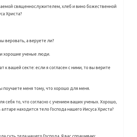
ершаемой священнослужителем, хлеб и вино божественной
са Христа?
вы веровать, а веруете ли?
ы и хорошие ученые люди.
 к вашей секте: если я согласен с ними, то вы верите
вы поучаете меня тому, что хорошо для меня.
я себя то, что согласно с учением ваших ученых. Хорошо,
в алтаре находится тело Господа нашего Иисуса Христа?
ела суть тела нашего Господа. Я вас спрашиваю: