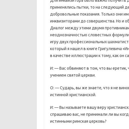
Для инквизитора было важно получить 
применялись пытки, то на следующий д
добровольные показания. Только они им
инквизиторами до совершенства. Но и о
Диалог между этими двумя противниками
неоднозначностью словестных формулиро
игру двух профессиональных шахматисто
который я нашел в книге Григулевича «И
в качестве иллюстрации к тому, как он 
И: — Вас обвиняют в том, что вы еретик,
учением святой церкви.
О: — Сударь, вы же знаете, что я не вин
истинной христианской.
И: — Вы называете вашу веру христианск
спрашиваю вас, не принимали ли вы когд
истинными римская церковь?