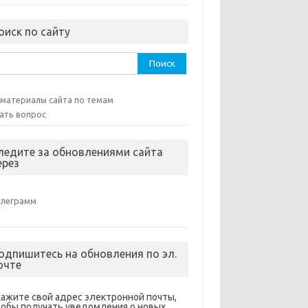
оиск по сайту
ти:
 материалы сайта по темам
ать вопрос
ледите за обновлениями сайта
ерез
елеграмм
одпишитесь на обновления по эл.
очте
кажите свой адрес электронной почты,
тобы получать уведомления о новых