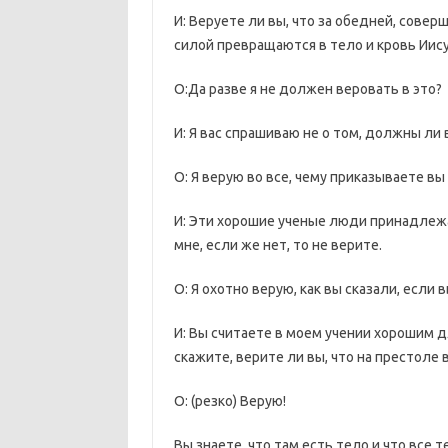
И: Веруете ли вы, что за обедней, сов
силой превращаются в тело и кровь Иису
О:Да разве я не должен веровать в это?
И: Я вас спрашиваю не о том, должны ли 
О: Я верую во все, чему приказываете в
И: Эти хорошие ученые люди принадлежат
мне, если же нет, то не верите.
О: Я охотно верую, как вы сказали, если 
И: Вы считаете в моем учении хорошим дл
скажите, верите ли вы, что на престоле 
О: (резко) Верую!
Вы знаете, что там есть тело и что все т