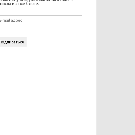
писях в этом блоге.
il
дрес
Подписаться