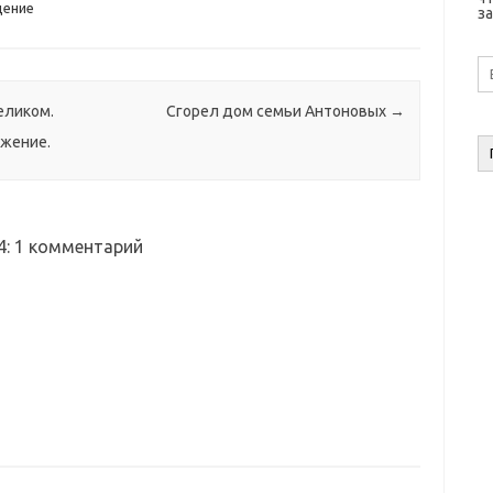
ение
за
E-
ma
а
еликом.
Сгорел дом семьи Антоновых
→
жение.
4
: 1 комментарий