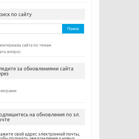
оиск по сайту
ти:
 материалы сайта по темам
ать вопрос
ледите за обновлениями сайта
ерез
елеграмм
одпишитесь на обновления по эл.
очте
кажите свой адрес электронной почты,
тобы получать уведомления о новых