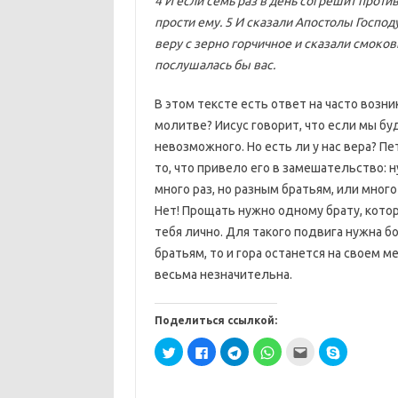
4 И если семь раз в день согрешит против
прости ему. 5 И сказали Апостолы Господу
веру с зерно горчичное и сказали смоковн
послушалась бы вас.
В этом тексте есть ответ на часто возн
молитве? Иисус говорит, что если мы буд
невозможного. Но есть ли у нас вера? Пе
то, что привело его в замешательство: 
много раз, но разным братьям, или мног
Нет! Прощать нужно одному брату, кото
тебя лично. Для такого подвига нужна б
братьям, то и гора останется на своем м
весьма незначительна.
Поделиться ссылкой:
Н
Н
Н
Н
П
Н
а
а
а
а
о
а
ж
ж
ж
ж
с
ж
м
м
м
м
л
м
и
и
и
и
а
и