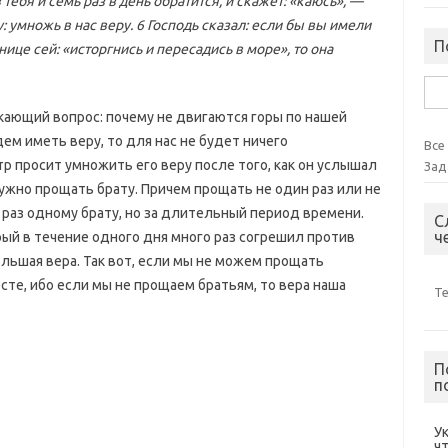
 тебя и семь раз в день обратится, и скажет: «каюсь», —
: умножь в нас веру. 6 Господь сказал: если бы вы имели
П
ице сей: «исторгнись и пересадись в море», то она
Най
икающий вопрос: почему не двигаются горы по нашей
ем иметь веру, то для нас не будет ничего
Все
тр просит умножить его веру после того, как он услышал
Зад
нужно прощать брату. Причем прощать не один раз или не
о раз одному брату, но за длительный период времени.
С
ч
рый в течение одного дня много раз согрешил против
ольшая вера. Так вот, если мы не можем прощать
есте, ибо если мы не прощаем братьям, то вера наша
Т
П
п
У
ч