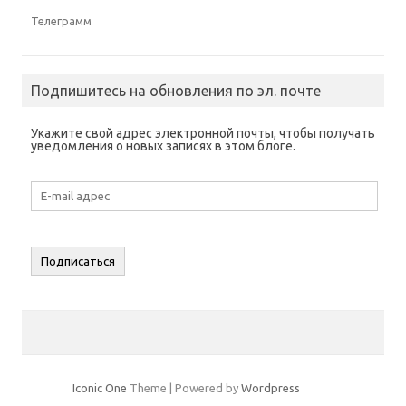
а
е
Телеграмм
т
с
я
в
н
о
Подпишитесь на обновления по эл. почте
в
о
м
о
Укажите свой адрес электронной почты, чтобы получать
к
уведомления о новых записях в этом блоге.
н
е
)
E-
mail
адрес
Подписаться
Iconic One
Theme | Powered by
Wordpress