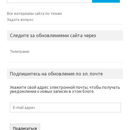
о
k
о
о
м
в
.
в
в
о
о
(
о
о
к
м
О
м
м
н
Все материалы сайта по темам
о
т
о
о
е
к
к
к
к
)
Задать вопрос
н
р
н
н
е
ы
е
е
)
в
)
)
а
Следите за обновлениями сайта через
е
т
с
я
в
Телеграмм
н
о
в
о
м
о
Подпишитесь на обновления по эл. почте
к
н
е
)
Укажите свой адрес электронной почты, чтобы получать
уведомления о новых записях в этом блоге.
E-
mail
адрес
Подписаться