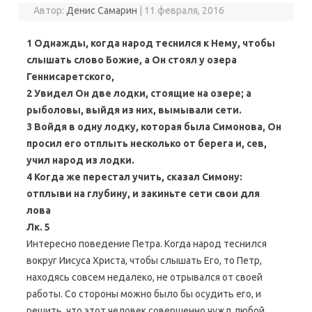
Автор:
Денис Самарин
|
11 февраля, 2016
1 Однажды, когда народ теснился к Нему, чтобы
слышать слово Божие, а Он стоял у озера
Геннисаретского,
2 Увидел Он две лодки, стоящие на озере; а
рыболовы, выйдя из них, вымывали сети.
3 Войдя в одну лодку, которая была Симонова, Он
просил его отплыть несколько от берега и, сев,
учил народ из лодки.
4 Когда же перестал учить, сказал Симону:
отплыви на глубину, и закиньте сети свои для
лова
Лк. 5
Интересно поведение Петра. Когда народ теснился
вокруг Иисуса Христа, чтобы слышать Его, то Петр,
находясь совсем недалеко, не отрывался от своей
работы. Со стороны можно было бы осудить его, и
решить, что этот человек совершенно чужд любой