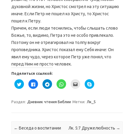
духовной жизни, но Христос смотрел на эту ситуацию
иначе. Если Петр не пошел ко Христу, то Христос
пошел к Петру.
Причем, если люди теснились, чтобы слышать слово
Божье, то, видимо, Петра это не особо привлекало.
Поэтому он не отреагировал на толпу вокруг
проповедника. Христос показал ему Себя иначе: Он
явил ему чудо, через которое Петр уже понял, что
перед Ним не просто человек.
Поделиться ссылкой:
Н
Н
Н
Н
П
Н
а
а
а
а
о
а
ж
ж
ж
ж
с
ж
м
м
м
м
л
м
и
и
и
и
а
и
т
т
т
т
т
т
Раздел:
Дневник чтения Библии
Метки:
Лк_5
е
е
е
е
ь
е
,
з
,
,
э
,
ч
д
ч
ч
т
ч
т
е
т
т
о
т
о
с
о
о
д
о
б
ь
б
б
р
б
ы
,
ы
ы
у
ы
Навигация по записям
←
Беседа о воспитании
Лк. 5:7 Дружелюбность
→
п
ч
п
п
г
п
о
т
о
о
у
о