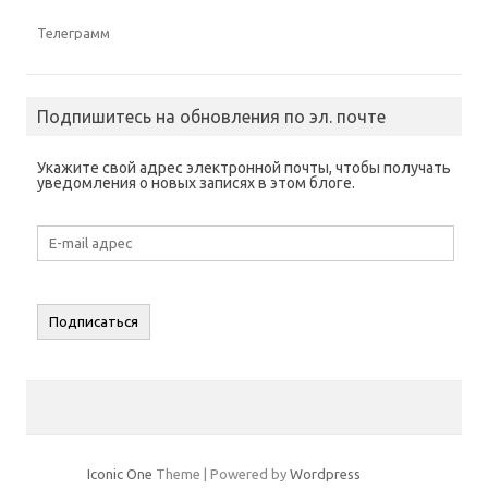
н
р
н
н
е
ы
е
е
)
в
)
)
Телеграмм
а
е
т
с
я
в
Подпишитесь на обновления по эл. почте
н
о
в
о
Укажите свой адрес электронной почты, чтобы получать
м
уведомления о новых записях в этом блоге.
о
к
н
е
E-
)
mail
адрес
Подписаться
Iconic One
Theme | Powered by
Wordpress