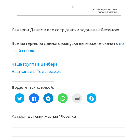
Самарин Денис и все сотрудники журнала «Лесенка»
Все материалы данного выпуска вы можете скачать
по
этой ссылке.
Наша группа в Вайбере
Наш канал в Телеграмме
Поделиться ссылкой:
Н
Н
Н
Н
П
Н
а
а
а
а
о
а
ж
ж
ж
ж
с
ж
м
м
м
м
л
м
и
и
и
и
а
и
т
т
т
т
т
т
Раздел:
детский журнал "Лесенка"
е
е
е
е
ь
е
,
з
,
,
э
,
ч
д
ч
ч
т
ч
т
е
т
т
о
т
о
с
о
о
д
о