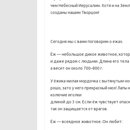
чем Небесный Иерусалим. Хотя и на Земл
созданы нашим Творцом!
Сегодня мы с вами поговорим о ежах.
Ёж — небольшое дикое животное, которо
и даже рядом с людьми. Длина его тела 
а весит он около 700–800 г.
У ёжика милая мордочка с вытянутым нос
рошо, зато у него прекрасный нюх! Лапы 
колючие иголки
длиной до 3 см. Если ёж чувствует опас
так он защищается от врагов.
Ёж — всеядное животное. Он любит: