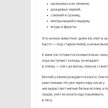
насекомых и их личинок;
дождевых червей;
слизней и гусениц;
иногда мышей и ящериц;
ягоды и фрукты.
Это ночное животное: днём ёж спит в с
(часто — под старым пнём), а ночью выхо
К зиме ёж готовится основательно: нахо
огда наступают холода, он впадает
в спячку — спит до весны, пока не станет
Весной у ежихи рождаются ежата. Они п
ыми глазами. Но уже через пару часов у
них вырастают мягкие белые иголки, а п
лышах, учит их искать еду и выживать
в лесу.