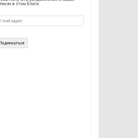
писях в этом блоге.
il
дрес
Подписаться