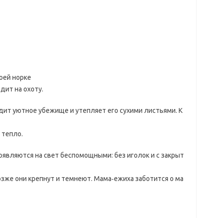
воей норке
дит на охоту.
дит уютное убежище и утепляет его сухими листьями. К
 тепло.
оявляются на свет беспомощными: без иголок и с закрыт
озже они крепнут и темнеют. Мама‑ежиха заботится о ма