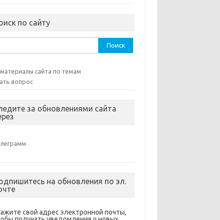
оиск по сайту
ти:
 материалы сайта по темам
ать вопрос
ледите за обновлениями сайта
ерез
елеграмм
одпишитесь на обновления по эл.
очте
кажите свой адрес электронной почты,
тобы получать уведомления о новых