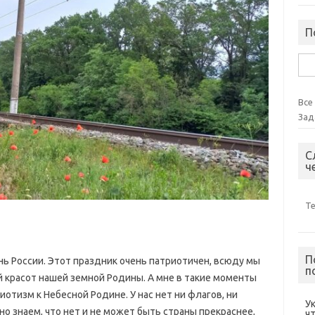
П
Най
Все
Зад
С
ч
Т
П
нь России. Этот праздник очень патриотичен, всюду мы
п
 красот нашей земной Родины. А мне в такие моменты
иотизм к Небесной Родине. У нас нет ни флагов, ни
У
о знаем, что нет и не может быть страны прекраснее,
ч