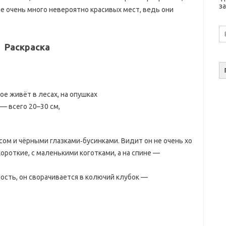
за
е очень много невероятно красивых мест, ведь они
E-
ma
а
Раскраска
е живёт в лесах, на опушках
— всего 20–30 см,
ом и чёрными глазками‑бусинками. Видит он не очень хо
короткие, с маленькими коготками, а на спине —
ность, он сворачивается в колючий клубок —