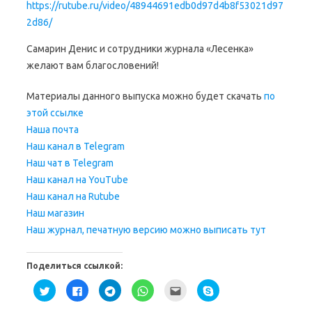
https://rutube.ru/video/48944691edb0d97d4b8f53021d97
2d86/
Самарин Денис и сотрудники журнала «Лесенка»
желают вам благословений!
Материалы данного выпуска можно будет скачать
по
этой ссылке
Наша почта
Наш канал в Telegram
Наш чат в Telegram
Наш канал на YouTube
Наш канал на Rutube
Наш магазин
Наш журнал, печатную версию можно выписать тут
Поделиться ссылкой:
Н
Н
Н
Н
П
Н
а
а
а
а
о
а
ж
ж
ж
ж
с
ж