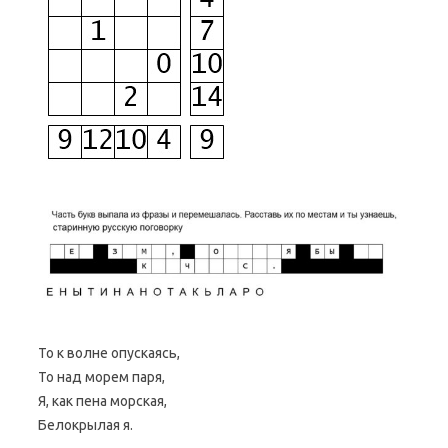
То к волне опускаясь,
То над морем паря,
Я, как пена морская,
Белокрылая я.