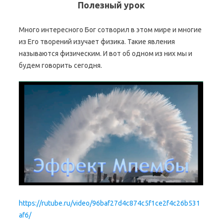
Полезный урок
Много интересного Бог сотворил в этом мире и многие
из Его творений изучает физика. Такие явления
называются физическим. И вот об одном из них мы и
будем говорить сегодня.
https://rutube.ru/video/96baf27d4c874c5f1ce2f4c26b531
af6/