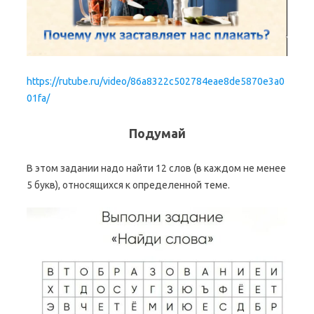
https://rutube.ru/video/86a8322c502784eae8de5870e3a0
01fa/
Подумай
В этом задании надо найти 12 слов (в каждом не менее
5 букв), относящихся к определенной теме.