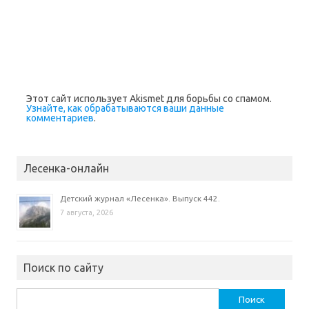
е
ы
е
е
)
в
)
)
а
е
т
с
я
в
н
о
в
Этот сайт использует Akismet для борьбы со спамом.
о
м
Узнайте, как обрабатываются ваши данные
о
комментариев
.
к
н
е
)
Лесенка-онлайн
Детский журнал «Лесенка». Выпуск 442.
7 августа, 2026
Поиск по сайту
Найти: