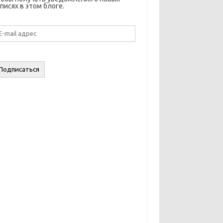
писях в этом блоге.
il
дрес
Подписаться