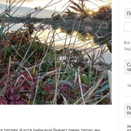
П
Най
Все
Зад
С
ч
Т
П
п
У
 теплее. И хотя днём ещё бывает очень тепло, мы
ч