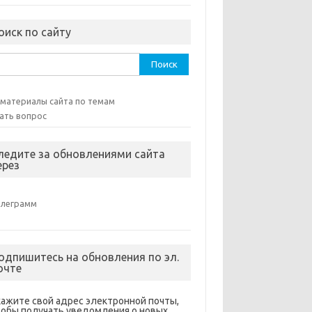
оиск по сайту
ти:
 материалы сайта по темам
ать вопрос
ледите за обновлениями сайта
ерез
елеграмм
одпишитесь на обновления по эл.
очте
кажите свой адрес электронной почты,
тобы получать уведомления о новых