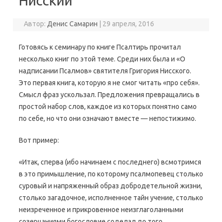
Нисский
Автор:
Денис Самарин
|
29 апреля, 2016
Готовясь к семинару по книге Псалтирь прочитал
несколько книг по этой теме. Среди них была и «О
надписании Псалмов» святителя Григория Нисского.
Это первая книга, которую я не смог читать «про себя».
Смысл фраз ускользал. Предложения превращались в
простой набор слов, каждое из которых понятно само
по себе, но что они означают вместе — непостижимо.
Вот пример:
«Итак, сперва (ибо начинаем с последнего) всмотримся
в это примышление, по которому псалмопевец столько
суровый и напряженный образ добродетельной жизни,
столько загадочное, исполненное тайн учение, столько
неизреченное и прикровенное неизглаголанными
созерцаниями богословие соделал до того