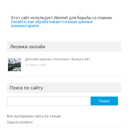
в
о
м
о
к
Этот сайт использует Akismet для борьбы со спамом.
н
Узнайте, как обрабатываются ваши данные
е
)
комментариев
.
Лесенка-онлайн
Детский журнал «Лесенка». Выпуск 441.
31 июля, 2026
Поиск по сайту
Найти:
Все материалы сайта по темам
Задать вопрос