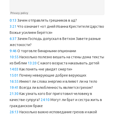
0:13
Зачем отправлять грешников в ад?
3:21
Что означает «от дней Иоанна Крестителя Царство
Божье усилием берётся»
6:37
Зачем Господь допускал в Ветхом Завете разные
жестокости?
9:46
О торговле бинарными опционами
10:55
Насколько полезно вешать на стены дома тексты
из Библии
13:20
С какого возраста наказывать детей
14:03
Как понять «не увидят смерти»
15:01
Почему неверующие добрее верующих
16:55
Имеют ли слова энергию и влияют ли на тело
19:41
Всегда ли влюбленность является грехом?
21:30
Как узнать кого Бог приготовил человеку в
качестве супруга?
24:10
Могут ли брат и сестра жить в
гражданском браке
26:13
Насколько важно исповедание грехов и какой