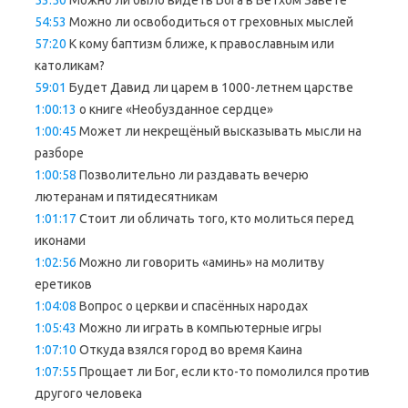
53:50
Можно ли было видеть Бога в Ветхом Завете
54:53
Можно ли освободиться от греховных мыслей
57:20
К кому баптизм ближе, к православным или
католикам?
59:01
Будет Давид ли царем в 1000-летнем царстве
1:00:13
о книге «Необузданное сердце»
1:00:45
Может ли некрещёный высказывать мысли на
разборе
1:00:58
Позволительно ли раздавать вечерю
лютеранам и пятидесятникам
1:01:17
Стоит ли обличать того, кто молиться перед
иконами
1:02:56
Можно ли говорить «аминь» на молитву
еретиков
1:04:08
Вопрос о церкви и спасённых народах
1:05:43
Можно ли играть в компьютерные игры
1:07:10
Откуда взялся город во время Каина
1:07:55
Прощает ли Бог, если кто-то помолился против
другого человека