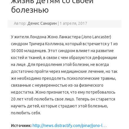
жизнь детям со своей
болезнью
Автор:
Денис Самарин
|
1 апреля, 2017
У жителя Лондона Жоно Ланкастера (Jono Lancaster)
синдром Тричера Коллинза, который встречается у 1 из
50 000 младенцев. Этот синдром влияет на развитие
костей и тканей, в связи с чем образуются деформации
на лице. Для преодоления этой болезни, не всегда
достаточно пройти через медицинские лечение, но так
же необходимо преодолеть психологические травмы,
связанные с неуверенностью из-за физического
недостатка. Жоно признается, что ему потребовалось
20 лет чтоб полюбить свое лицо. Теперь он старается
научить детей, которые страдают этой болезнью,
полюбить себя.
Источник:
http://news.distractify.com/pinar/jono-l…