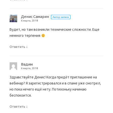
я
b
я
я
о
в
o
в
в
в
н
o
н
н
о
о
k
о
о
м
в
.
в
в
о
Денис Самарин
Автор записи
о
(
о
о
к
м
О
м
м
н
6 марта, 2018
о
т
о
о
е
к
к
к
к
)
Будет, но там возникли технические сложности. Еще
н
р
н
н
е
ы
е
е
немного терпения
)
в
)
)
а
е
т
↓
Ответить
с
я
в
н
о
в
Вадим
о
6 марта, 2018
м
о
к
Здравствуйте Денис! Когда придёт приглашение на
н
е
вебинар? Я зарегистрировался и в спаме уже смотрел,
)
но пока нечего ещё нету. Потихоньку начинаю
беспокоится.
↓
Ответить