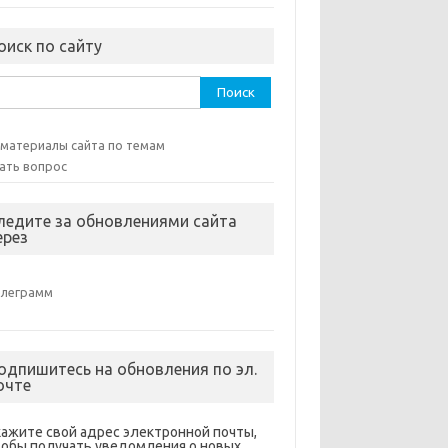
оиск по сайту
ти:
 материалы сайта по темам
ать вопрос
ледите за обновлениями сайта
ерез
елеграмм
одпишитесь на обновления по эл.
очте
кажите свой адрес электронной почты,
тобы получать уведомления о новых