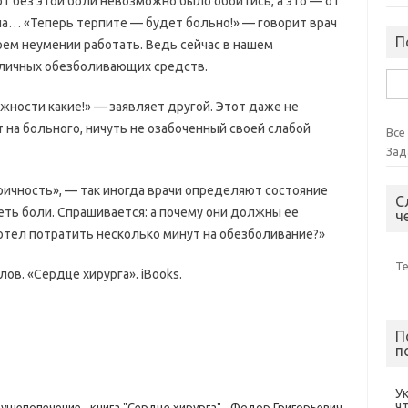
от без этой боли невозможно было обойтись, а это — от
ча… «Теперь терпите — будет больно!» — говорит врач
П
оем неумении работать. Ведь сейчас в нашем
личных обезболивающих средств.
Най
ности какие!» — заявляет другой. Этот даже не
т на больного, ничуть не озабоченный своей слабой
Все
Зад
ичность», — так иногда врачи определяют состояние
С
еть боли. Спрашивается: а почему они должны ее
ч
хотел потратить несколько минут на обезболивание?»
Т
ов. «Сердце хирурга». iBooks.
П
п
У
ч
ушепопечение
,
книга "Сердце хирурга"
,
Фёдор Григорьевич