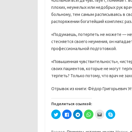
«Больной всегда чувствует, понимает: в
плохих, неумелых или недобрых рук вра
больному, тем самым расписываясь в св
распоряжении богатейший комплекс раз
«Подумаешь, потерпеть не можете — неж
стесняется своего неумения, он нападае
профессиональной подготовкой.
«Повышенная чувствительность», «истер
своих пациентов, которые не могут терп
терпеть? Только потому, что врач не за
Отрывок из книги: Фёдор Григорьевич Угл
Поделиться ссылкой:
Н
Н
Н
Н
П
Н
а
а
а
а
о
а
ж
ж
ж
ж
с
ж
м
м
м
м
л
м
и
и
и
и
а
и
т
т
т
т
т
т
Раздел:
Примеры, истории, мысли
Метки:
д