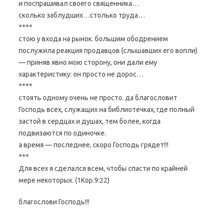
и поспрашивал своего священника…
сколько заблудших…столько труда…
****
стою у входа на рынок. большим ободрением
послужила реакция продавцов (слышавших его вопли)
— приняв явно мою сторону, они дали ему
характеристику: он просто не дорос…
****
стоять одному очень не просто. да благословит
Господь всех, служащих на библиотечках, где полный
застой в сердцах и душах, тем более, когда
подвизаются по одиночке.
а время — последнее, скоро Господь грядет!!!
***
Для всех я сделался всем, чтобы спасти по крайней
мере некоторых. (1Кор.9:22)
благослови Господь!!!