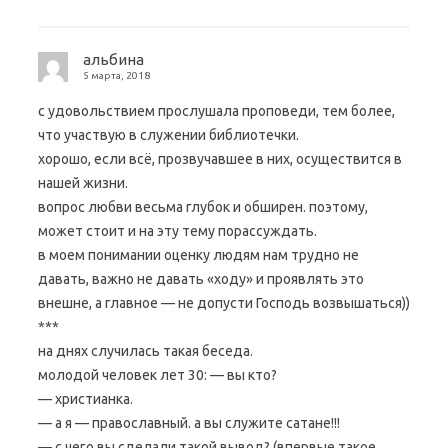
а
е
т
с
я
альбина
в
н
5 марта, 2018
о
в
с удовольствием прослушала проповеди, тем более,
о
м
что участвую в служении библиотечки.
о
к
хорошо, если всё, прозвучавшее в них, осуществится в
н
е
нашей жизни.
)
вопрос любви весьма глубок и обширен. поэтому,
может стоит и на эту тему порассуждать.
в моем понимании оценку людям нам трудно не
давать, важно не давать «ходу» и проявлять это
внешне, а главное — не допусти Господь возвышаться))
***
на днях случилась такая беседа.
молодой человек лет 30: — вы кто?
— христианка.
— а я — православный. а вы служите сатане!!!
— с чего вы сделали такой вывод? (впервые такое