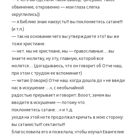
обвинение, откровенно — мои глаза слегка
округлились))
— я Библию знаю наизусть!!! вы поклоняетесь сатане!!!
(и т.п.)
— так на основании чего вы утверждаете это? вы же
тоже христиане.
— нет. мы не христиане, мы — православные… вы
знаете молитву, ну эту, главную, которой все
молятся… (догадываюсь, что он говорит об Отче наш,
при этом с трудом ее вспоминает)
— читаю (говорю) Отче наш. когда дошла до » не введи
нас в искушение …», с необычайной
радостью прерывает и говорит: Вооот, зачем вы
вводите в искушение — потому что
поклоняетесь сатане…» и т.д.
уходя на этой ноте продолжал кричать в мою сторону:
вы сатанисты!!! сектанты!!!
благословила его и пожелала, чтобы изучал Евангелие