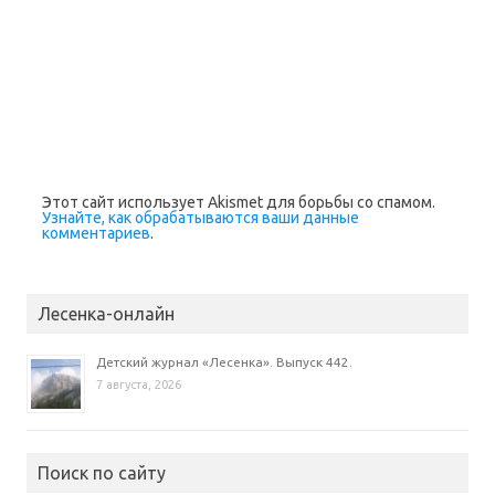
н
р
н
н
е
ы
е
е
)
в
)
)
а
е
т
с
я
в
н
о
в
о
м
о
Этот сайт использует Akismet для борьбы со спамом.
к
Узнайте, как обрабатываются ваши данные
н
комментариев
.
е
)
Лесенка-онлайн
Детский журнал «Лесенка». Выпуск 442.
7 августа, 2026
Поиск по сайту