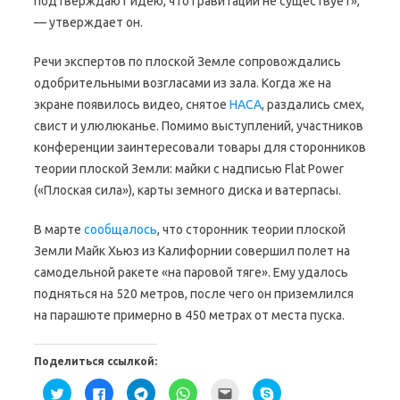
подтверждают идею, что гравитации не существует»,
— утверждает он.
Речи экспертов по плоской Земле сопровождались
одобрительными возгласами из зала. Когда же на
экране появилось видео, снятое
НАСА
, раздались смех,
свист и улюлюканье. Помимо выступлений, участников
конференции заинтересовали товары для сторонников
теории плоской Земли: майки с надписью Flat Power
(«Плоская сила»), карты земного диска и ватерпасы.
В марте
сообщалось
, что сторонник теории плоской
Земли Майк Хьюз из Калифорнии совершил полет на
самодельной ракете «на паровой тяге». Ему удалось
подняться на 520 метров, после чего он приземлился
на парашюте примерно в 450 метрах от места пуска.
Поделиться ссылкой:
Н
Н
Н
Н
П
Н