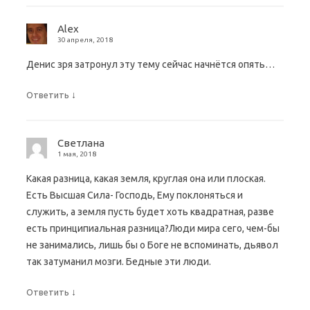
а
F
а
а
с
е
a
е
е
я
т
c
т
т
в
Alex
с
e
с
с
н
я
b
я
я
о
30 апреля, 2018
в
o
в
в
в
н
o
н
н
о
о
k
о
о
м
Денис зря затронул эту тему сейчас начнётся опять…
в
.
в
в
о
о
(
о
о
к
м
О
м
м
н
↓
Ответить
о
т
о
о
е
к
к
к
к
)
н
р
н
н
е
ы
е
е
)
в
)
)
а
Светлана
е
т
1 мая, 2018
с
я
Какая разница, какая земля, круглая она или плоская.
в
н
Есть Высшая Сила- Господь, Ему поклоняться и
о
в
служить, а земля пусть будет хоть квадратная, разве
о
м
есть принципиальная разница?Люди мира сего, чем-бы
о
к
не занимались, лишь бы о Боге не вспоминать, дьявол
н
е
так затуманил мозги. Бедные эти люди.
)
↓
Ответить